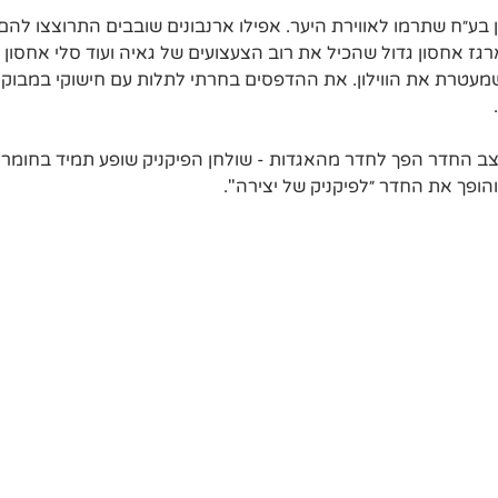
 בע״ח שתרמו לאווירת היער. אפילו ארנבונים שובבים התרוצצו להם
רגז אחסון גדול שהכיל את רוב הצעצועים של גאיה ועוד סלי אחסון ל
טרת את הווילון. את ההדפסים בחרתי לתלות עם חישוקי במבוק ו
צב החדר הפך לחדר מהאגדות - שולחן הפיקניק שופע תמיד בחומרי 
ופך את החדר ״לפיקניק של יצירה".