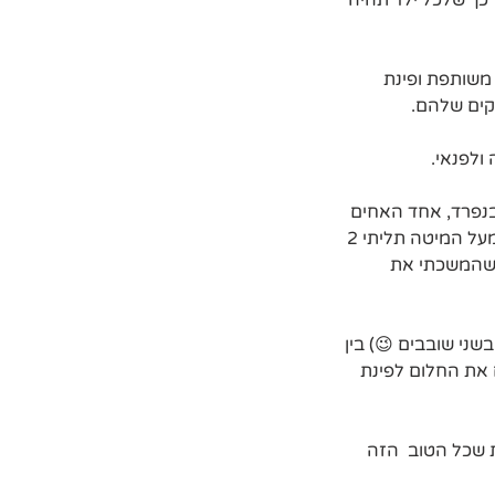
 כך שלכל ילד תהיה 
משותפת ופינת 
קים שלהם.
 ולפנאי.
נפרד, אחד האחים 
קיבל פינה לתצוגת המדליות שלו האח השני קיבל מדבקת קיר בנושא גיימינג שהוא אוהב, מעל המיטה תליתי 2 
שהמשכתי את 
שני שובבים 😉) בין 
את החלום לפינת 
 שכל הטוב  הזה 