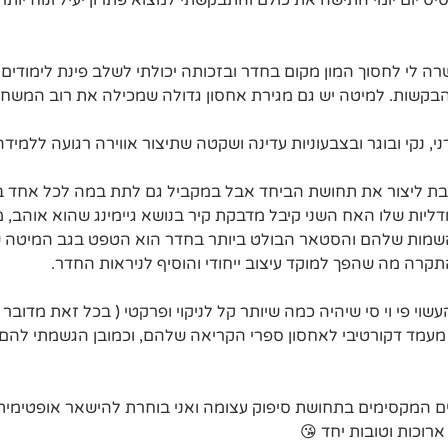
ס יום יומי התישה את כולם והתבקשתי למצוא פתרון יעיל ונוח יותר
ה לי לחסוך המון מקום בחדר ובזכותה יכולתי לשלב פינת לימודים 
בקשות. למיטה יש גם מגירת אחסון גדולה שמכילה את רוב המשח
י, נקי ובוגר ובצבעוניות עדינה ושקטה שתיצור אווירה רגועה ללמידה
בת ליצור את תחושת הביחד אבל במקביל גם לתת במה לכל אחד ב
השמות שלהם והסטאר הבולט ביותר בחדר הוא הטפט בגב המיטה 
קרה מה שהפך למוקד עיצוב ייחודי והוסיף לניראות החדר.
י פי וי סי שיהיה כמה שיותר קל לניקוי ופרקטי ( בכל זאת מדובר ב
מעמד דקורטיבי לאחסון ספרי הקריאה שלהם, וכמובן הגשמתי להם 
ם המקסימים בתחושת סיפוק עצומה ואני בוחרת להישאר אופטימית
ארוכות וטובות יחד 😘