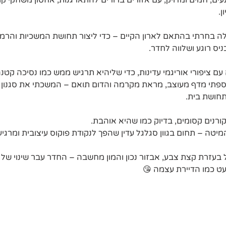
עים, חמים ומדויק, עם אזורים ברורים להתארגנות, אחסון משחקי קו
ן.
 בחרתי בהתאם לארון הקיים – כדי ליצור תחושת המשכיות והרמוניה
ס רוגע ושלווה לחדר.
עם ציפורי אוריגמי עדינות, כדי שליהיא תרגיש ממש כמו נסיכה קטנ
פתי מדף מעוצב, מראת מקרמה והדום תואם – המשכתי את סגנון 
תחושת בית.
קורנים קסומים, בדיוק כמו שהיא אוהבת.
יטה – תחום בגוון סגלגל עדין שהפך לנקודת פוקוס עיצובית ומרגיע
 בעזרת קצת צבע, אבזור נכון והמון מחשבה – החדר עבר שינוי של
ט כמו הדיירת עצמה 😘