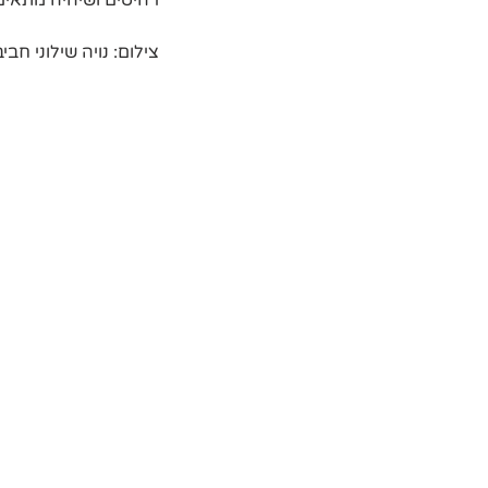
רהיטים ושיהיה מתאים 
צילום: נויה שילוני חביב